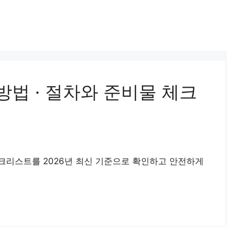
법 · 절차와 준비물 체크
크리스트를 2026년 최신 기준으로 확인하고 안전하게