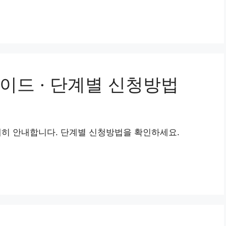
이드 · 단계별 신청방법
세히 안내합니다. 단계별 신청방법을 확인하세요.