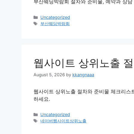
부산웨딩박람회 절차와 준비물, 예약과 상담
Categories
Uncategorized
Tags
부산웨딩박람회
웹사이트 상위노출 절
August 5, 2026
by
kkangnaaa
웹사이트 상위노출 절차와 준비물 체크리스트
하세요.
Categories
Uncategorized
Tags
네이버웹사이트상위노출