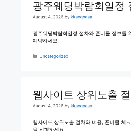
광주웨딩박람회일정 
August 4, 2026
by
kkangnaaa
광주웨딩박람회일정 절차와 준비물 정보를 2
예약하세요.
Categories
Uncategorized
웹사이트 상위노출 
August 4, 2026
by
kkangnaaa
웹사이트 상위노출 절차와 비용, 준비물 체크
을 진행하세요.