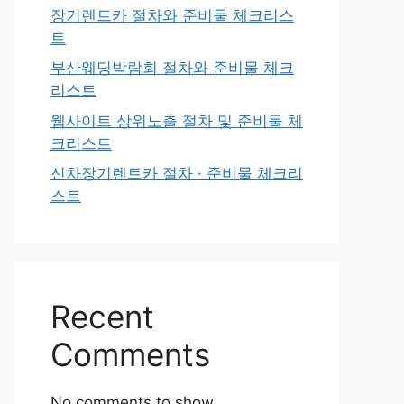
장기렌트카 절차와 준비물 체크리스
트
부산웨딩박람회 절차와 준비물 체크
리스트
웹사이트 상위노출 절차 및 준비물 체
크리스트
신차장기렌트카 절차 · 준비물 체크리
스트
Recent
Comments
No comments to show.