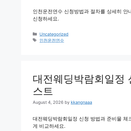
인천운전연수 신청방법과 절차를 상세히 안내합
신청하세요.
Categories
Uncategorized
Tags
인천운전연수
대전웨딩박람회일정 
스트
August 4, 2026
by
kkangnaaa
대전웨딩박람회일정 신청 방법과 준비물 체크
게 비교하세요.