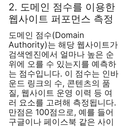
2. 도메인 점수를 이용한
웹사이트 퍼포먼스 측정
도메인 점수(Domain
Authority)는 해당 웹사이트가
검색엔진에서 얼마나 높은 순
위에 오를 수 있는지를 예측하
는 점수입니다. 이 점수는 인바
운드 링크의 수, 콘텐츠의 품
질, 웹사이트 운영 이력 등 여
러 요소를 고려해 측정됩니다.
만점은 100점으로, 예를 들어
구글이나 페이스북 같은 사이