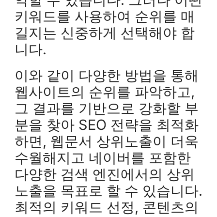
키워드를 사용하여 순위를 매
길지는 신중하게 선택해야 합
니다.
이와 같이 다양한 방법을 통해
웹사이트의 순위를 파악하고,
그 결과를 기반으로 강화할 부
분을 찾아 SEO 전략을 최적화
하면, 웹문서 상위노출이 더욱
수월해지고 네이버를 포함한
다양한 검색 엔진에서의 상위
노출을 목표로 할 수 있습니다.
최적의 키워드 선정, 콘텐츠의