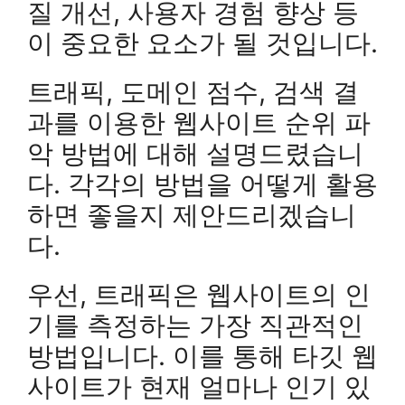
질 개선, 사용자 경험 향상 등
이 중요한 요소가 될 것입니다.
트래픽, 도메인 점수, 검색 결
과를 이용한 웹사이트 순위 파
악 방법에 대해 설명드렸습니
다. 각각의 방법을 어떻게 활용
하면 좋을지 제안드리겠습니
다.
우선, 트래픽은 웹사이트의 인
기를 측정하는 가장 직관적인
방법입니다. 이를 통해 타깃 웹
사이트가 현재 얼마나 인기 있