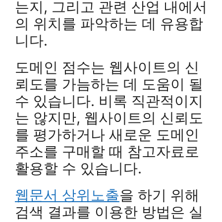
는지, 그리고 관련 산업 내에서
의 위치를 파악하는 데 유용합
니다.
도메인 점수는 웹사이트의 신
뢰도를 가늠하는 데 도움이 될
수 있습니다. 비록 직관적이지
는 않지만, 웹사이트의 신뢰도
를 평가하거나 새로운 도메인
주소를 구매할 때 참고자료로
활용할 수 있습니다.
웹문서 상위노출
을 하기 위해
검색 결과를 이용한 방법은 실