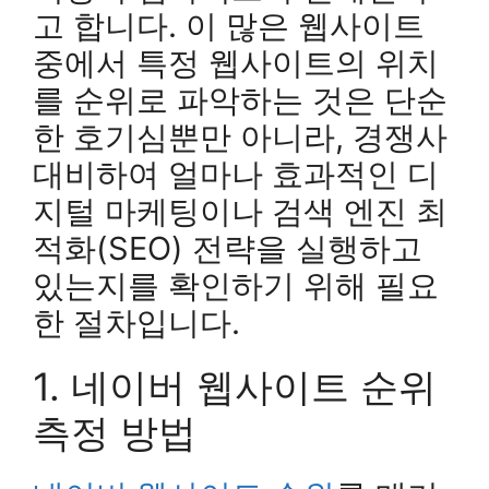
고 합니다. 이 많은 웹사이트
중에서 특정 웹사이트의 위치
를 순위로 파악하는 것은 단순
한 호기심뿐만 아니라, 경쟁사
대비하여 얼마나 효과적인 디
지털 마케팅이나 검색 엔진 최
적화(SEO) 전략을 실행하고
있는지를 확인하기 위해 필요
한 절차입니다.
1. 네이버 웹사이트 순위
측정 방법