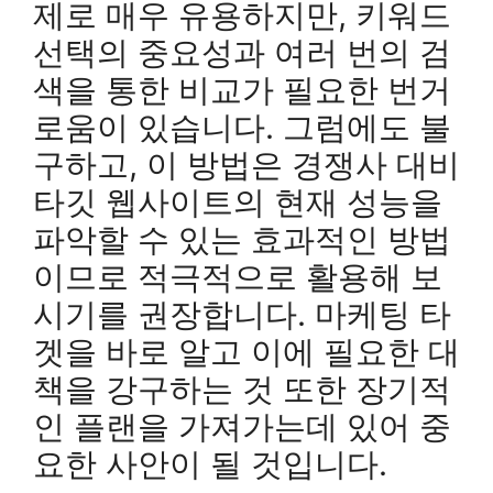
제로 매우 유용하지만, 키워드
선택의 중요성과 여러 번의 검
색을 통한 비교가 필요한 번거
로움이 있습니다. 그럼에도 불
구하고, 이 방법은 경쟁사 대비
타깃 웹사이트의 현재 성능을
파악할 수 있는 효과적인 방법
이므로 적극적으로 활용해 보
시기를 권장합니다. 마케팅 타
겟을 바로 알고 이에 필요한 대
책을 강구하는 것 또한 장기적
인 플랜을 가져가는데 있어 중
요한 사안이 될 것입니다.