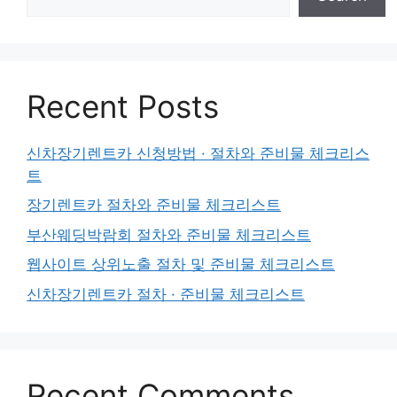
Recent Posts
신차장기렌트카 신청방법 · 절차와 준비물 체크리스
트
장기렌트카 절차와 준비물 체크리스트
부산웨딩박람회 절차와 준비물 체크리스트
웹사이트 상위노출 절차 및 준비물 체크리스트
신차장기렌트카 절차 · 준비물 체크리스트
Recent Comments