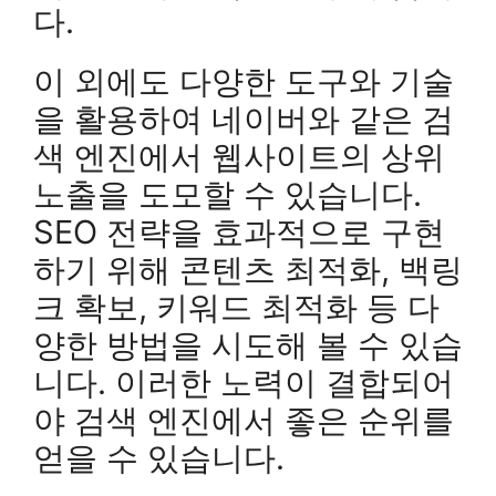
다.
이 외에도 다양한 도구와 기술
을 활용하여 네이버와 같은 검
색 엔진에서 웹사이트의 상위
노출을 도모할 수 있습니다.
SEO 전략을 효과적으로 구현
하기 위해 콘텐츠 최적화, 백링
크 확보, 키워드 최적화 등 다
양한 방법을 시도해 볼 수 있습
니다. 이러한 노력이 결합되어
야 검색 엔진에서 좋은 순위를
얻을 수 있습니다.