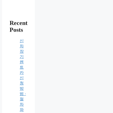
Recent
Posts
신
차
장
기
렌
트
카
신
청
방
법 ·
절
차
와