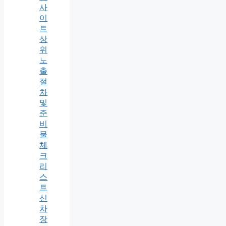
사
이
트
상
위
노
출
절
차
및
준
비
물
체
크
리
스
트
신
차
장