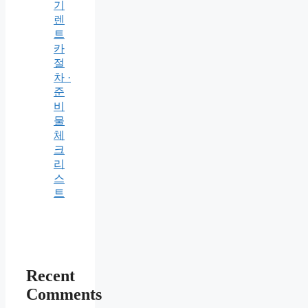
기
렌
트
카
절
차 ·
준
비
물
체
크
리
스
트
Recent
Comments