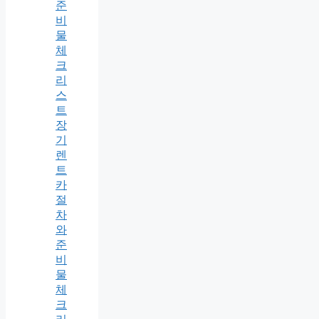
준
비
물
체
크
리
스
트
장
기
렌
트
카
절
차
와
준
비
물
체
크