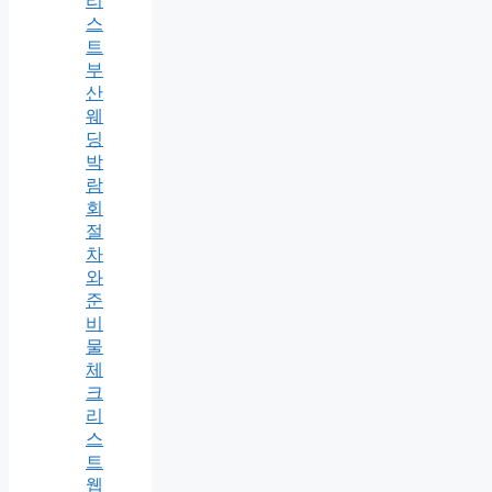
리
스
트
부
산
웨
딩
박
람
회
절
차
와
준
비
물
체
크
리
스
트
웹