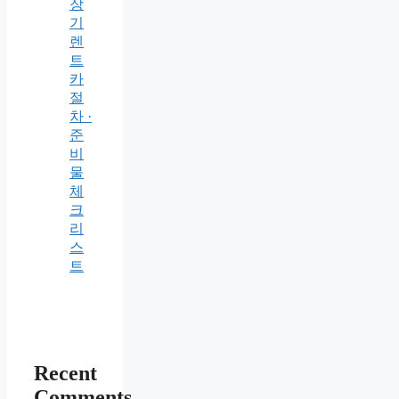
장
기
렌
트
카
절
차 ·
준
비
물
체
크
리
스
트
Recent
Comments