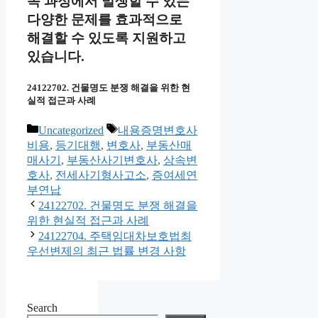
속 과정에서 발생할 수 있는
다양한 문제를 효과적으로
해결할 수 있도록 지원하고
있습니다.
24122702. 건물명도 분쟁 해결을 위한 현
실적 접근과 사례
Categories
Tags
Uncategorized
내용증명변호사
비용
,
등기대행
,
변호사
,
부동산매
매사기
,
부동산사기변호사
,
상속변
호사
,
전세사기형사고소
,
증여세연
부연납
24122702. 건물명도 분쟁 해결을
위한 현실적 접근과 사례
24122704. 주택임대차보호법최
우선변제의 최근 법률 변경 사항
Search