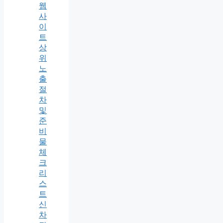
웹
사
이
트
상
위
노
출
절
차
및
준
비
물
체
크
리
스
트
신
차