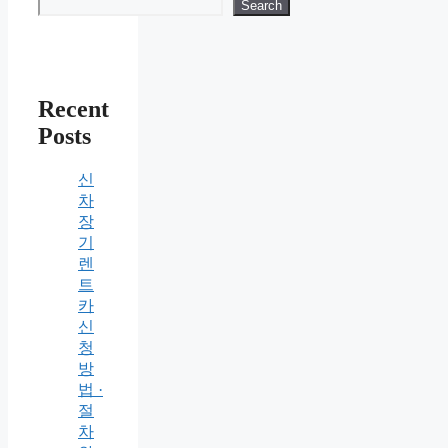
Search
Recent
Posts
신
차
장
기
렌
트
카
신
청
방
법 ·
절
차