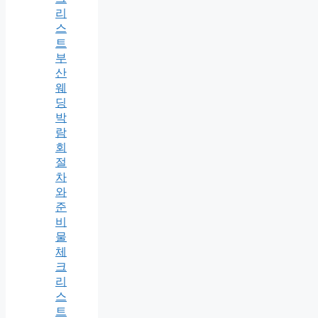
리
스
트
부
산
웨
딩
박
람
회
절
차
와
준
비
물
체
크
리
스
트