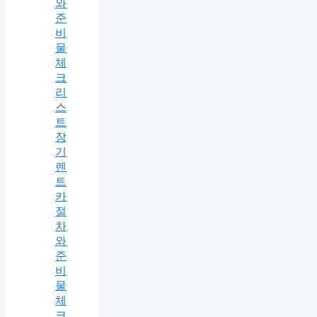
와
준
비
물
체
크
리
스
트
장
기
렌
트
카
절
차
와
준
비
물
체
크