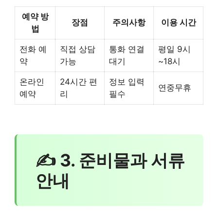
예약 방
장점
주의사항
이용 시간
법
전화 예
직접 상담
통화 연결
평일 9시
약
가능
대기
~18시
온라인
24시간 편
정보 입력
연중무휴
예약
리
필수
✍ 3. 준비물과 서류
안내