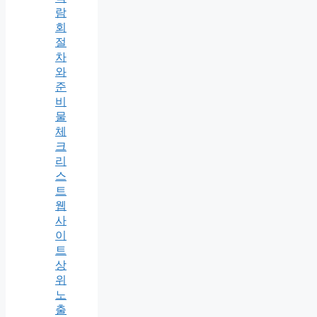
람
회
절
차
와
준
비
물
체
크
리
스
트
웹
사
이
트
상
위
노
출