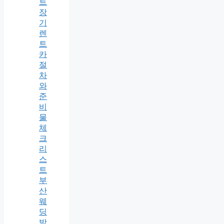
트
장
기
렌
트
카
절
차
와
준
비
물
체
크
리
스
트
부
산
웨
딩
박