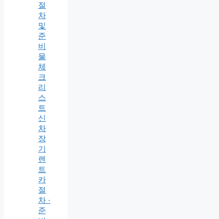
절
차
및
준
비
물
체
크
리
스
트
신
차
장
기
렌
트
카
절
차 ·
준