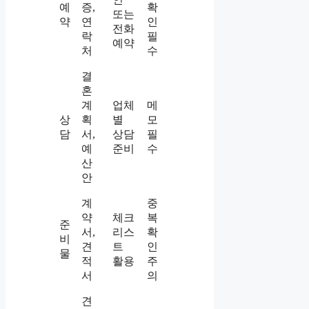
예
증,
확
또는
약
연
인
전화
락
필
예약
처
수
결
혼
계
업체
메
상
획
별
모
담
서,
상담
필
예
준비
수
산
안
계
중
약
체크
복
준
서,
리스
확
비
견
트
인
물
적
활용
주
서
의
견