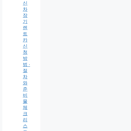
신
차
장
기
렌
트
카
신
청
방
법 ·
절
차
와
준
비
물
체
크
리
스