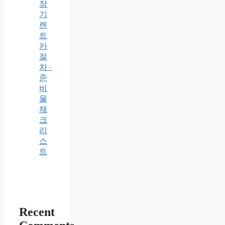
장
기
렌
트
카
절
차 ·
준
비
물
체
크
리
스
트
Recent