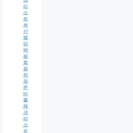
크
리
스
트
부
산
웨
딩
박
람
회
절
차
와
준
비
물
체
크
리
스
트