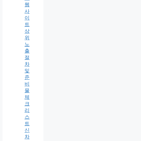
웹
사
이
트
상
위
노
출
절
차
및
준
비
물
체
크
리
스
트
신
차