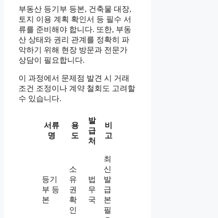
부동산 등기부 등본, 건축물 대장,
토지 이용 계획 확인서 등 필수 서
류를 준비해야 합니다. 또한, 부동
산 상태와 권리 관계를 정확히 파
악하기 위해 현장 방문과 전문가
상담이 필요합니다.
이 과정에서 문제점 발견 시 거래
조건 조정이나 계약 철회도 고려할
수 있습니다.
발
서류
용
비
급
명
도
고
처
최
소
신
등기
유
법
발
부 등
권
무
급
본
확
국
본
인
필