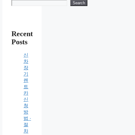
Search
Recent
Posts
신
차
장
기
렌
트
카
신
청
방
법 ·
절
차