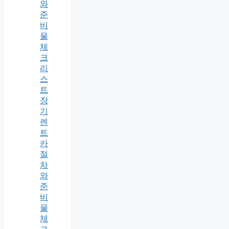
와
준
비
물
체
크
리
스
트
장
기
렌
트
카
절
차
와
준
비
물
체