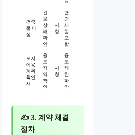
요
건
변
물
경
건축
상
시
사
물 대
태
청
항
장
확
포
인
함
용
용
토지
도
도
이용
지
시
제
계획
역
청
한
확인
확
파
서
인
악
✍ 3. 계약 체결
절차