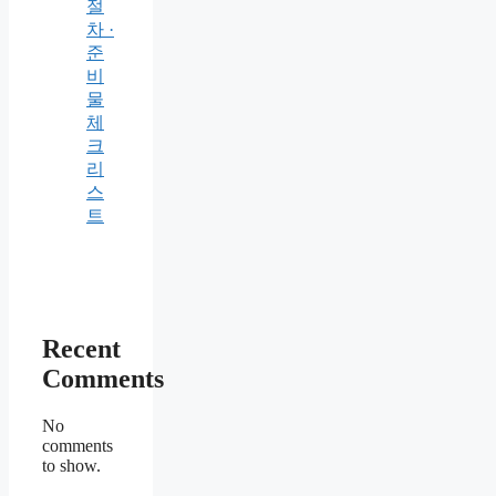
절
차 ·
준
비
물
체
크
리
스
트
Recent
Comments
No
comments
to show.