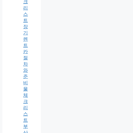
크
리
스
트
장
기
렌
트
카
절
차
와
준
비
물
체
크
리
스
트
부
산