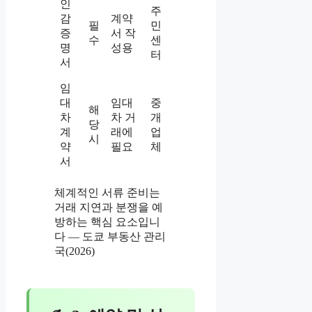
인
주
감
계약
필
민
증
서 작
수
센
명
성용
터
서
임
대
임대
중
해
차
차 거
개
당
계
래에
업
시
약
필요
체
서
체계적인 서류 준비는
거래 지연과 분쟁을 예
방하는 핵심 요소입니
다 — 도쿄 부동산 관리
국(2026)