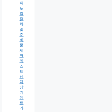
위
노
출
절
차
및
준
비
물
체
크
리
스
트
신
차
장
기
렌
트
카