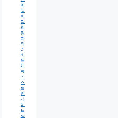
웨
딩
박
람
회
절
차
와
준
비
물
체
크
리
스
트
웹
사
이
트
상