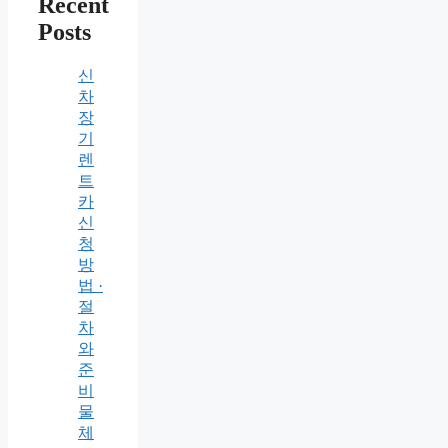
Recent
Posts
신
차
장
기
렌
트
카
신
청
방
법 ·
절
차
와
준
비
물
체