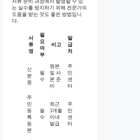
서류 준비 과정에서 발생할 수 있
는 실수를 방지하기 위해 전문가의
도움을 받는 것도 좋은 방법입니
다.
필
서
발
요
류
비고
급
여
명
처
부
원본
주
신
필
및 사
민
분
수
본 준
센
증
비
터
주
민
최근
주
등
필
3개월
민
록
수
이내
센
등
발급
터
본