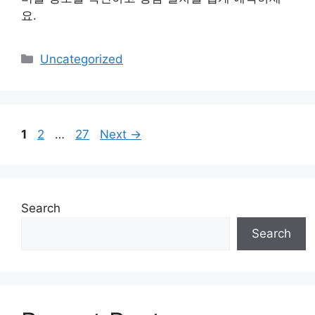
요.
Categories
Uncategorized
Page
Page
Page
1
2
…
27
Next
→
Search
Search