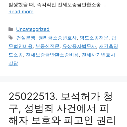
발생했을 때, 즉각적인 전세보증금반환소송 …
Read more
Categories
Uncategorized
Tags
건설분쟁
,
권리금소송변호사
,
명도소송전문
,
법
무법인비용
,
부동산전문
,
유상증자법무사
,
재건축명
도소송
,
전세보증금반환소송비용
,
전세사기변호사
상담
25022513. 보석허가 청
구, 성범죄 사건에서 피
해자 보호와 피고인 권리