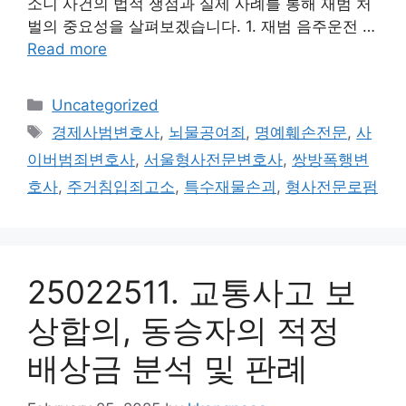
소니 사건의 법적 쟁점과 실제 사례를 통해 재범 처
벌의 중요성을 살펴보겠습니다. 1. 재범 음주운전 …
Read more
Categories
Uncategorized
Tags
경제사범변호사
,
뇌물공여죄
,
명예훼손전문
,
사
이버범죄변호사
,
서울형사전문변호사
,
쌍방폭행변
호사
,
주거침입죄고소
,
특수재물손괴
,
형사전문로펌
25022511. 교통사고 보
상합의, 동승자의 적정
배상금 분석 및 판례