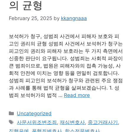
의 균형
February 25, 2025
by
kkangnaaa
보석허가 청구, 성범죄 사건에서 피해자 보호와 피
고인 권리의 균형 성범죄 사건에서 보석허가 청구는
피고인의 권리와 피해자 보호라는 두 가지 측면에서
신중한 판단이 요구됩니다. 성범죄는 사회적 파장이
큰 범죄이므로, 법원은 피해자와의 접촉 가능성, 사
회적 안전에 미치는 영향 등을 면밀히 검토합니다.
성범죄 피고인의 보석허가 청구와 관련된 주요 쟁점
과 사례를 통해 법적 균형을 살펴보겠습니다. 1. 성
범죄 보석허가의 법적 …
Read more
Categories
Uncategorized
Tags
사문서위조변조죄
,
재심변호사
,
중고거래사기
,
집행유예
,
폭행죄변호사
,
항소전문변호사