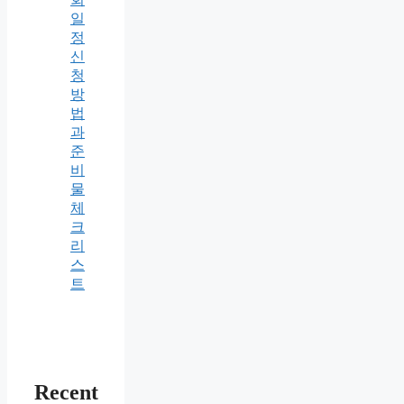
일
정
신
청
방
법
과
준
비
물
체
크
리
스
트
Recent