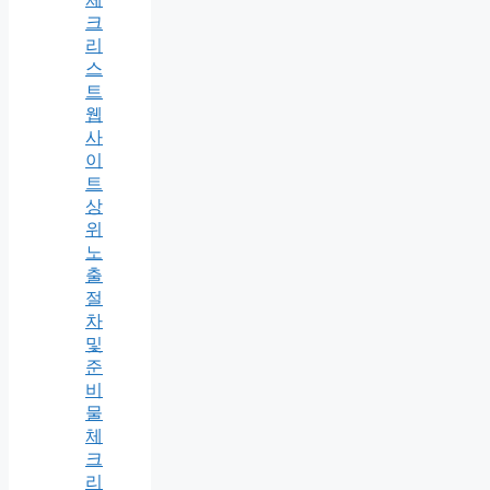
크
리
스
트
웹
사
이
트
상
위
노
출
절
차
및
준
비
물
체
크
리