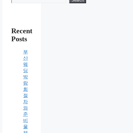
Search
Recent
Posts
부
산
웨
딩
박
람
회
절
차
와
준
비
물
체