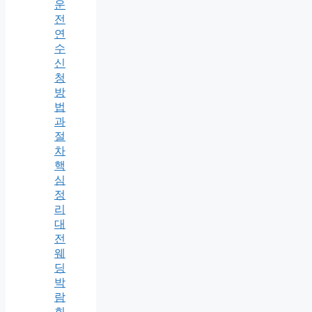
운
전
연
수
신
청
방
법
과
절
차
핵
심
정
리
대
전
웨
딩
박
람
회