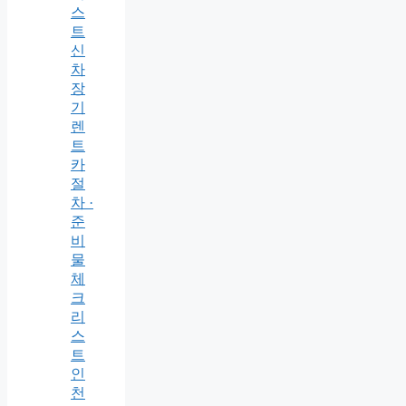
스
트
신
차
장
기
렌
트
카
절
차 ·
준
비
물
체
크
리
스
트
인
천