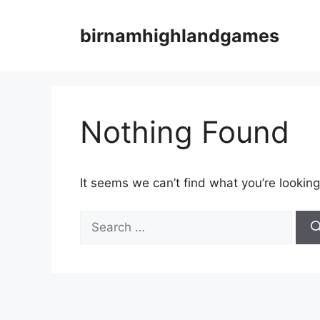
Skip
to
birnamhighlandgames
content
Nothing Found
It seems we can’t find what you’re looking
Search
for: