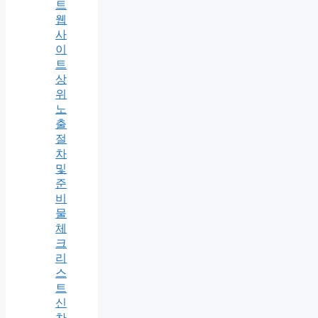
트
웹
사
이
트
상
위
노
출
절
차
및
준
비
물
체
크
리
스
트
신
차