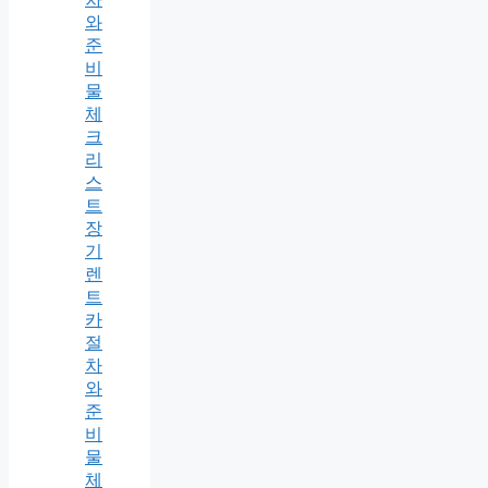
와
준
비
물
체
크
리
스
트
장
기
렌
트
카
절
차
와
준
비
물
체