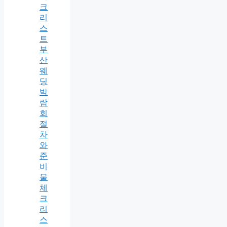
크
리
스
트
부
산
웨
딩
박
람
회
절
차
와
준
비
물
체
크
리
스