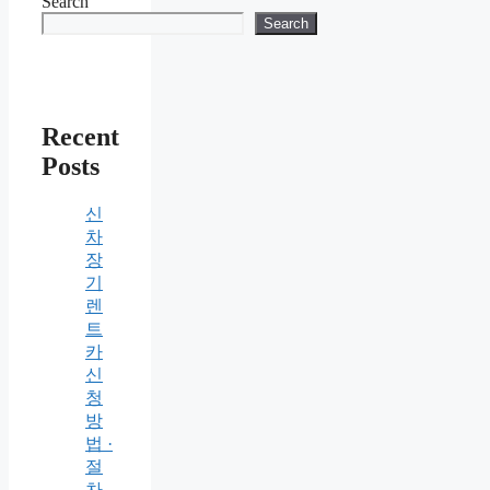
Search
Search
Recent
Posts
신
차
장
기
렌
트
카
신
청
방
법 ·
절
차