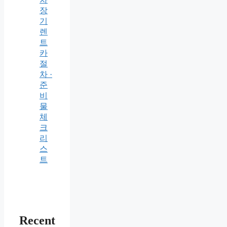
장
기
렌
트
카
절
차 ·
준
비
물
체
크
리
스
트
Recent