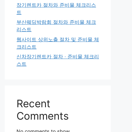
장기렌트카 절차와 준비물 체크리스
트
부산웨딩박람회 절차와 준비물 체크
리스트
웹사이트 상위노출 절차 및 준비물 체
크리스트
신차장기렌트카 절차 · 준비물 체크리
스트
Recent
Comments
No comments to show.