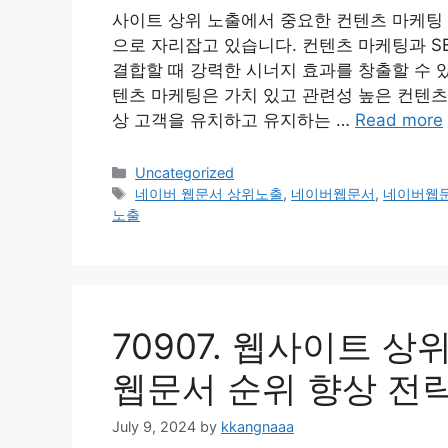
사이트 상위 노출에서 중요한 컨텐츠 마케팅
으로 자리잡고 있습니다. 컨텐츠 마케팅과 S
결합할 때 강력한 시너지 효과를 창출할 수 있
텐츠 마케팅은 가치 있고 관련성 높은 컨텐
상 고객을 유치하고 유지하는 …
Read more
Categories
Uncategorized
Tags
네이버 웹문서 상위노출
,
네이버웹문서
,
네이버웹
노출
70907. 웹사이트 
웹문서 순위 향상 전
July 9, 2024
by
kkangnaaa