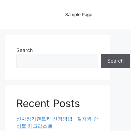
Sample Page
Search
Search
Recent Posts
신차장기렌트카 신청방법 · 절차와 준
비물 체크리스트