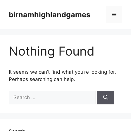
Skip
to
birnamhighlandgames
Menu
content
Nothing Found
It seems we can’t find what you’re looking for.
Perhaps searching can help.
Search
for: