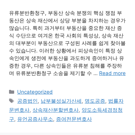
유류분반환청구, 부동산 상속 분쟁의 핵심 쟁점 부
동산은 상속 재산에서 상당 부분을 차지하는 경우가
많습니다. 특히 과거부터 부동산을 중요한 재산 증
식 수단으로 여겨온 한국 사회의 특성상, 상속 재산
의 대부분이 부동산으로 구성된 사례를 쉽게 찾아볼
수 있습니다. 이러한 상황에서 피상속인이 특정 상
속인에게 생전에 부동산을 과도하게 증여하거나 유
증한 경우, 다른 상속인들은 유류분 침해를 주장하
며 유류분반환청구 소송을 제기할 수 …
Read more
Categories
Uncategorized
Tags
공증법인
,
납부불성실가산세
,
명도공증
,
법률자
문변호사
,
상속재산분할변호사
,
양도소득세경정청
구
,
유언공증사무소
,
증여전문변호사