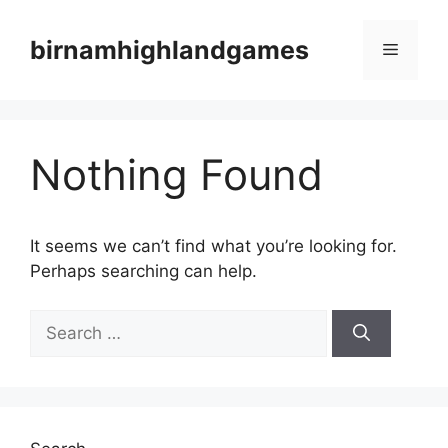
Skip
to
birnamhighlandgames
Menu
content
Nothing Found
It seems we can’t find what you’re looking for.
Perhaps searching can help.
Search
for: