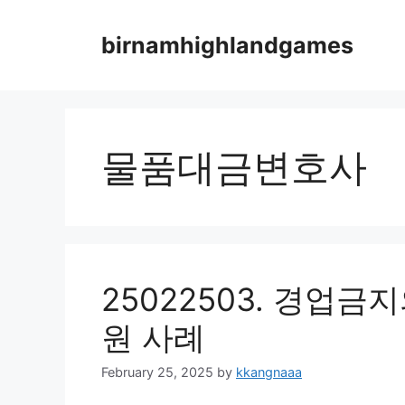
Skip
to
birnamhighlandgames
content
물품대금변호사
25022503. 경업
원 사례
February 25, 2025
by
kkangnaaa