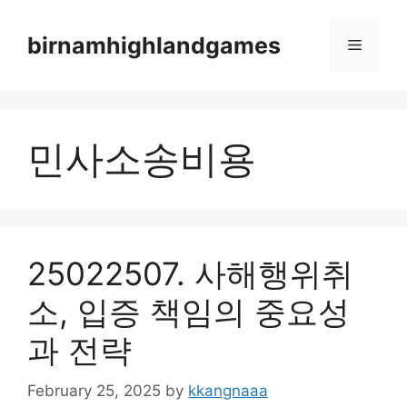
Skip
to
birnamhighlandgames
Menu
content
민사소송비용
25022507. 사해행위취
소, 입증 책임의 중요성
과 전략
February 25, 2025
by
kkangnaaa