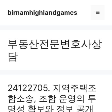
Skip
to
birnamhighlandgames
Menu
content
부동산전문변호사상
담
24122705. 지역주택조
합소송, 조합 운영의 투
명성 확보와 정보 공개