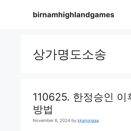
Skip
to
birnamhighlandgames
content
상가명도소송
110625. 한정승인 
방법
November 6, 2024
by
kkangnaaa