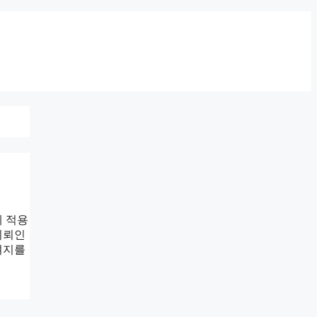
게 적용
의뢰인
여지를