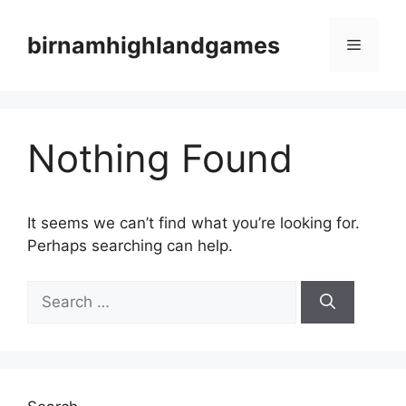
Skip
to
birnamhighlandgames
Menu
content
Nothing Found
It seems we can’t find what you’re looking for.
Perhaps searching can help.
Search
for: