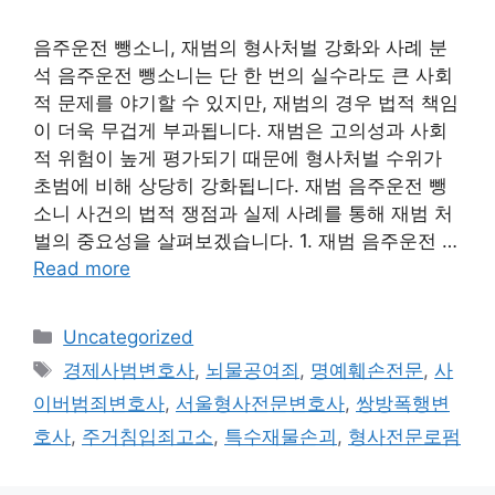
음주운전 뺑소니, 재범의 형사처벌 강화와 사례 분
석 음주운전 뺑소니는 단 한 번의 실수라도 큰 사회
적 문제를 야기할 수 있지만, 재범의 경우 법적 책임
이 더욱 무겁게 부과됩니다. 재범은 고의성과 사회
적 위험이 높게 평가되기 때문에 형사처벌 수위가
초범에 비해 상당히 강화됩니다. 재범 음주운전 뺑
소니 사건의 법적 쟁점과 실제 사례를 통해 재범 처
벌의 중요성을 살펴보겠습니다. 1. 재범 음주운전 …
Read more
Categories
Uncategorized
Tags
경제사범변호사
,
뇌물공여죄
,
명예훼손전문
,
사
이버범죄변호사
,
서울형사전문변호사
,
쌍방폭행변
호사
,
주거침입죄고소
,
특수재물손괴
,
형사전문로펌