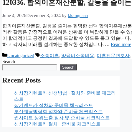
120336. 합의이혼재산분할, 갈등을 줄이
June 4, 2026
December 3, 2024
by
kkangnaaa
합의이혼재산분할, 갈등을 줄이는 현명한 선택 합의이혼재산분
러싼 갈등은 감정적으로 어려운 상황을 더 복잡하게 만들 수 있
이 합리적이고 공정한 결과에 도달할 수 있도록 돕고 있습니다. 
하고 각자의 미래를 설계하는 중요한 절차입니다. …
Read more
Categories
Tags
Uncategorized
소송이혼
,
양육비소송비용
,
이혼전문변호사
,
Search
Search
Recent Posts
신차장기렌트카 신청방법 · 절차와 준비물 체크리
스트
장기렌트카 절차와 준비물 체크리스트
부산웨딩박람회 절차와 준비물 체크리스트
웹사이트 상위노출 절차 및 준비물 체크리스트
신차장기렌트카 절차 · 준비물 체크리스트