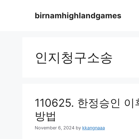
Skip
to
birnamhighlandgames
content
인지청구소송
110625. 한정승인 
방법
November 6, 2024
by
kkangnaaa