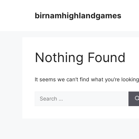
Skip
to
birnamhighlandgames
content
Nothing Found
It seems we can’t find what you’re looking
Search
for: