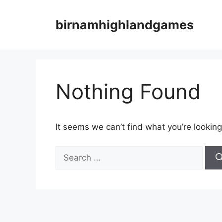
Skip
to
birnamhighlandgames
content
Nothing Found
It seems we can’t find what you’re looking
Search
for: