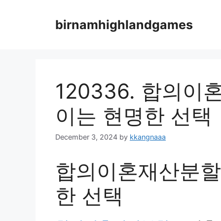
Skip
to
birnamhighlandgames
content
120336. 합의
이는 현명한 선택
December 3, 2024
by
kkangnaaa
합의이혼재산분할,
한 선택