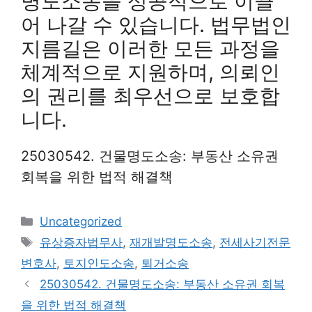
명도소송을 성공적으로 이끌
어 나갈 수 있습니다. 법무법인
지름길은 이러한 모든 과정을
체계적으로 지원하며, 의뢰인
의 권리를 최우선으로 보호합
니다.
25030542. 건물명도소송: 부동산 소유권
회복을 위한 법적 해결책
Categories
Uncategorized
Tags
유상증자법무사
,
재개발명도소송
,
전세사기전문
변호사
,
토지인도소송
,
퇴거소송
25030542. 건물명도소송: 부동산 소유권 회복
을 위한 법적 해결책