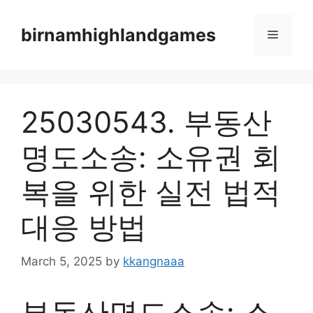
Skip
to
birnamhighlandgames
Menu
content
25030543. 부동산
명도소송: 소유권 회
복을 위한 실전 법적
대응 방법
March 5, 2025
by
kkangnaaa
부동산명도소송: 소