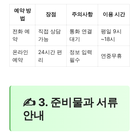
예약 방
장점
주의사항
이용 시간
법
전화 예
직접 상담
통화 연결
평일 9시
약
가능
대기
~18시
온라인
24시간 편
정보 입력
연중무휴
예약
리
필수
✍ 3. 준비물과 서류
안내