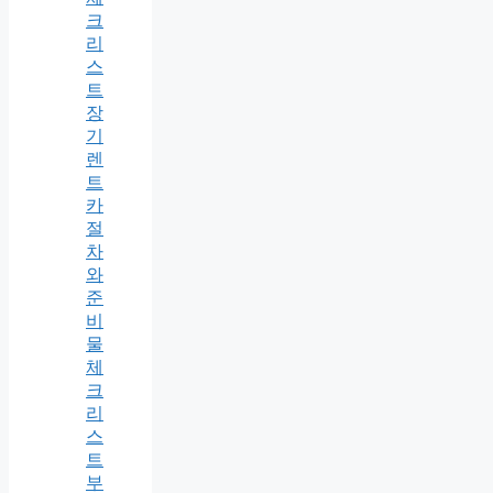
크
리
스
트
장
기
렌
트
카
절
차
와
준
비
물
체
크
리
스
트
부