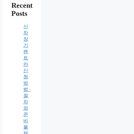
Recent
Posts
신
차
장
기
렌
트
카
신
청
방
법 ·
절
차
와
준
비
물
체