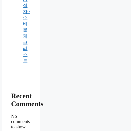
절
차 ·
준
비
물
체
크
리
스
트
Recent
Comments
No
comments
to show.