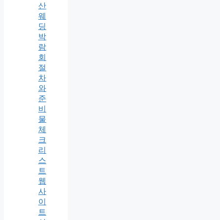
산
웨
딩
박
람
회
절
차
와
준
비
물
체
크
리
스
트
웹
사
이
트