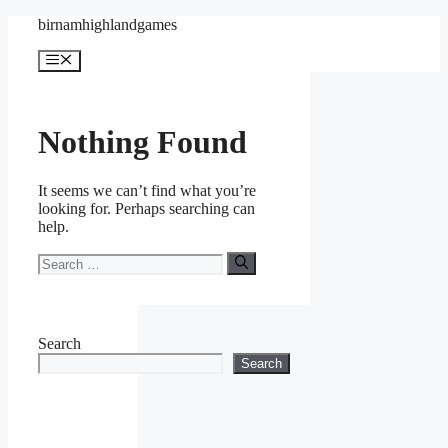
Skip
birnamhighlandgames
to
content
Menu
Nothing Found
It seems we can’t find what you’re
looking for. Perhaps searching can
help.
Search
for:
Search
Search