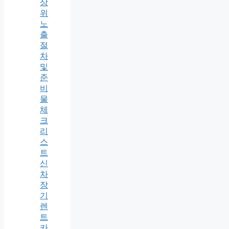
상
위
노
출
절
차
및
준
비
물
체
크
리
스
트
신
차
장
기
렌
트
카