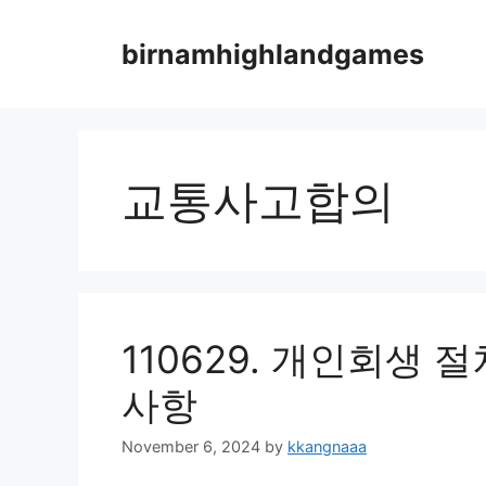
Skip
to
birnamhighlandgames
content
교통사고합의
110629. 개인회생 
사항
November 6, 2024
by
kkangnaaa