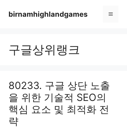
Skip
to
birnamhighlandgames
Menu
content
구글상위랭크
80233. 구글 상단 노출
을 위한 기술적 SEO의
핵심 요소 및 최적화 전
략