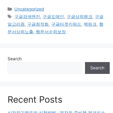
Categories
Uncategorized
Tags
구글검색엔진
,
구글도메인
,
구글상위랭크
,
구글
알고리즘
,
구글최적화
,
구글타겟키워드
,
백링크
,
웹
문서상위노출
,
웹문서순위보장
Search
Search
Recent Posts
신차장기렌트카 신청방법 · 절차와 준비물 체크리스