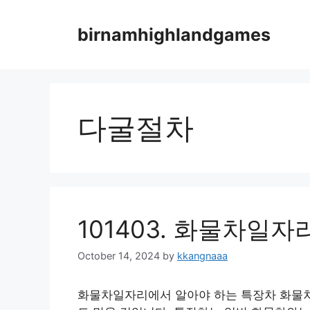
Skip
to
birnamhighlandgames
content
다굴절차
101403. 화물차일
October 14, 2024
by
kkangnaaa
화물차일자리에서 알아야 하는 특장차 화물차