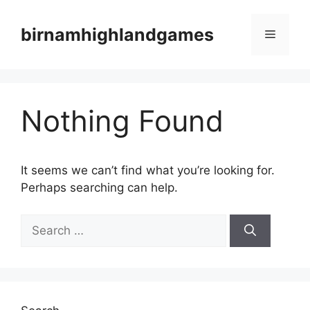
Skip
to
birnamhighlandgames
Menu
content
Nothing Found
It seems we can’t find what you’re looking for.
Perhaps searching can help.
Search
for: