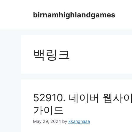
Skip
to
birnamhighlandgames
content
백링크
52910. 네이버 웹
가이드
May 29, 2024
by
kkangnaaa