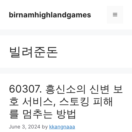
Skip
to
birnamhighlandgames
Menu
content
빌려준돈
60307. 흥신소의 신변 보
호 서비스, 스토킹 피해
를 멈추는 방법
June 3, 2024
by
kkangnaaa