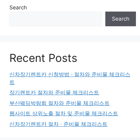
Search
Search
Recent Posts
신차장기렌트카 신청방법 · 절차와 준비물 체크리스
트
장기렌트카 절차와 준비물 체크리스트
부산웨딩박람회 절차와 준비물 체크리스트
웹사이트 상위노출 절차 및 준비물 체크리스트
신차장기렌트카 절차 · 준비물 체크리스트