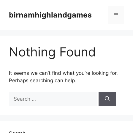
Skip
to
birnamhighlandgames
Menu
content
Nothing Found
It seems we can’t find what you’re looking for.
Perhaps searching can help.
Search
for: