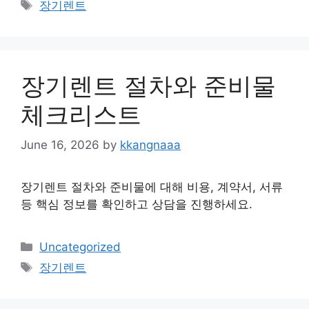
Tags
장기렌트
장기렌트 절차와 준비물
체크리스트
June 16, 2026
by
kkangnaaa
장기렌트 절차와 준비물에 대해 비용, 계약서, 서류
등 핵심 정보를 확인하고 상담을 진행하세요.
Categories
Uncategorized
Tags
장기렌트