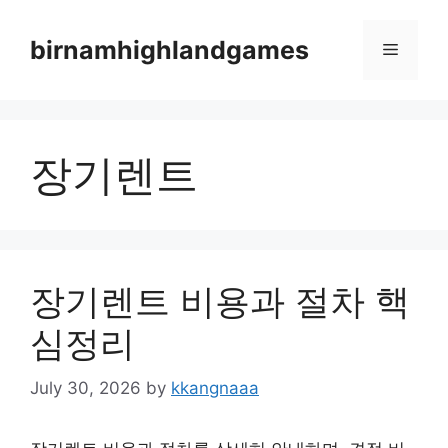
Skip
to
birnamhighlandgames
Menu
content
장기렌트
장기렌트 비용과 절차 핵
심정리
July 30, 2026
by
kkangnaaa