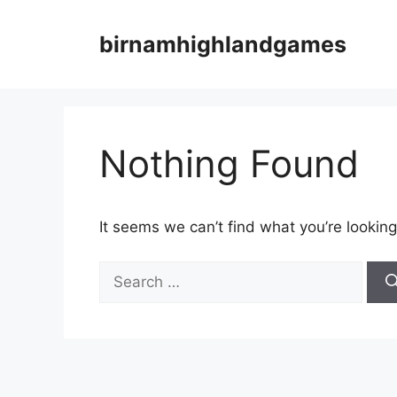
Skip
to
birnamhighlandgames
content
Nothing Found
It seems we can’t find what you’re looking
Search
for: