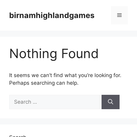
Skip
to
birnamhighlandgames
Menu
content
Nothing Found
It seems we can’t find what you’re looking for.
Perhaps searching can help.
Search
for: