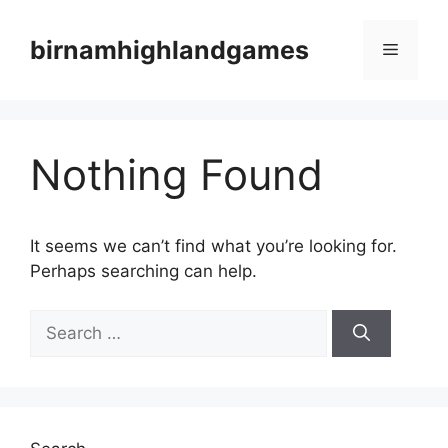
Skip
to
birnamhighlandgames
Menu
content
Nothing Found
It seems we can’t find what you’re looking for.
Perhaps searching can help.
Search
for: