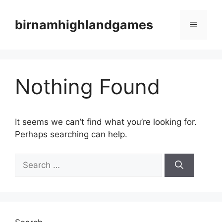
Skip
to
birnamhighlandgames
Menu
content
Nothing Found
It seems we can’t find what you’re looking for.
Perhaps searching can help.
Search
for: