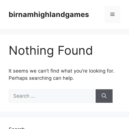
Skip
to
birnamhighlandgames
Menu
content
Nothing Found
It seems we can’t find what you’re looking for.
Perhaps searching can help.
Search
for: