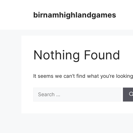
Skip
to
birnamhighlandgames
content
Nothing Found
It seems we can’t find what you’re looking
Search
for: