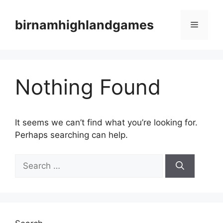
Skip
to
birnamhighlandgames
Menu
content
Nothing Found
It seems we can’t find what you’re looking for.
Perhaps searching can help.
Search
for: