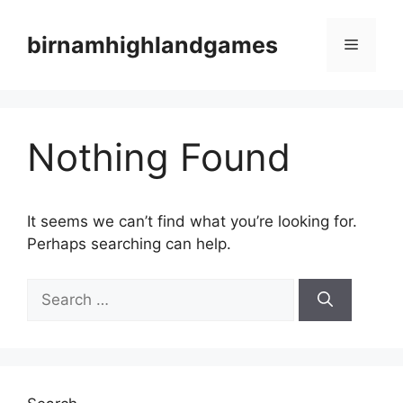
Skip
to
birnamhighlandgames
Menu
content
Nothing Found
It seems we can’t find what you’re looking for.
Perhaps searching can help.
Search
for: