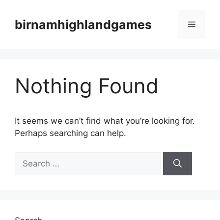
Skip
to
birnamhighlandgames
Menu
content
Nothing Found
It seems we can’t find what you’re looking for.
Perhaps searching can help.
Search
for: